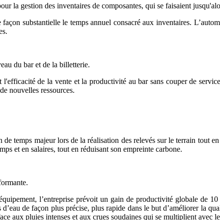
ur la gestion des inventaires de composantes, qui se faisaient jusqu'a
 façon substantielle le temps annuel consacré aux inventaires. L’automat
es.
au du bar et de la billetterie.
fficacité de la vente et la productivité au bar sans couper de service
 de nouvelles ressources.
e temps majeur lors de la réalisation des relevés sur le terrain tout en
emps et en salaires, tout en réduisant son empreinte carbone.
rformante.
équipement, l’entreprise prévoit un gain de productivité globale de 1
rs d’eau de façon plus précise, plus rapide dans le but d’améliorer la qua
s face aux pluies intenses et aux crues soudaines qui se multiplient ave