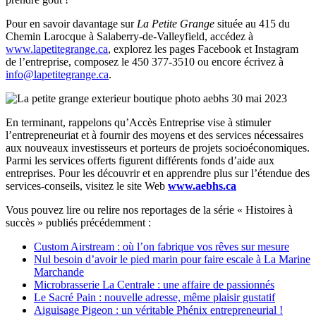
Pour en savoir davantage sur
La Petite Grange
située au 415 du
Chemin Larocque à Salaberry-de-Valleyfield, accédez à
www.lapetitegrange.ca
, explorez les pages Facebook et Instagram
de l’entreprise, composez le 450 377-3510 ou encore écrivez à
info@lapetitegrange.ca
.
En terminant, rappelons qu’Accès Entreprise vise à stimuler
l’entrepreneuriat et à fournir des moyens et des services nécessaires
aux nouveaux investisseurs et porteurs de projets socioéconomiques.
Parmi les services offerts figurent différents fonds d’aide aux
entreprises. Pour les découvrir et en apprendre plus sur l’étendue des
services-conseils, visitez le site Web
www.aebhs.ca
Vous pouvez lire ou relire nos reportages de la série « Histoires à
succès » publiés précédemment :
Custom Airstream : où l’on fabrique vos rêves sur mesure
Nul besoin d’avoir le pied marin pour faire escale à La Marine
Marchande
Microbrasserie La Centrale : une affaire de passionnés
Le Sacré Pain : nouvelle adresse, même plaisir gustatif
Aiguisage Pigeon : un véritable Phénix entrepreneurial !