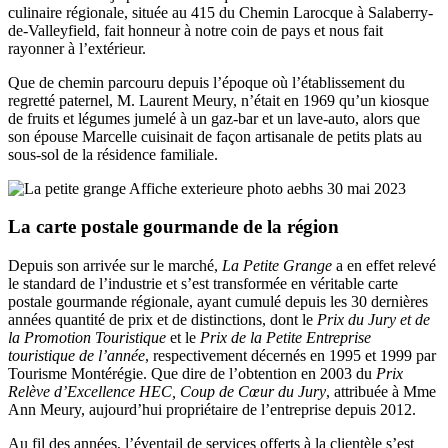
culinaire régionale, située au 415 du Chemin Larocque à Salaberry-
de-Valleyfield, fait honneur à notre coin de pays et nous fait
rayonner à l’extérieur.
Que de chemin parcouru depuis l’époque où l’établissement du
regretté paternel, M. Laurent Meury, n’était en 1969 qu’un kiosque
de fruits et légumes jumelé à un gaz-bar et un lave-auto, alors que
son épouse Marcelle cuisinait de façon artisanale de petits plats au
sous-sol de la résidence familiale.
La carte postale gourmande de la région
Depuis son arrivée sur le marché,
La Petite Grange
a en effet relevé
le standard de l’industrie et s’est transformée en véritable carte
postale gourmande régionale, ayant cumulé depuis les 30 dernières
années quantité de prix et de distinctions, dont le
Prix du Jury et de
la Promotion Touristique
et le
Prix de la Petite Entreprise
touristique de l’année
, respectivement décernés en 1995 et 1999 par
Tourisme Montérégie. Que dire de l’obtention en 2003 du
Prix
Relève d’Excellence HEC, Coup de Cœur du Jury
, attribuée à Mme
Ann Meury, aujourd’hui propriétaire de l’entreprise depuis 2012.
Au fil des années, l’éventail de services offerts à la clientèle s’est